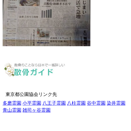
東京都公園協会リンク先
多磨霊園
小平霊園
八王子霊園
八柱霊園
谷中霊園
染井霊園
青山霊園
雑司ヶ谷霊園