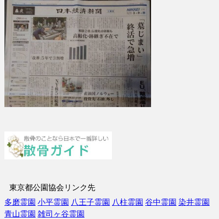
東京都公園協会リンク先
多磨霊園
小平霊園
八王子霊園
八柱霊園
谷中霊園
染井霊園
青山霊園
雑司ヶ谷霊園