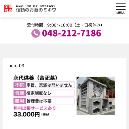
togg
navi
MENU
hero-03