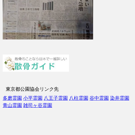
東京都公園協会リンク先
多磨霊園
小平霊園
八王子霊園
八柱霊園
谷中霊園
染井霊園
青山霊園
雑司ヶ谷霊園