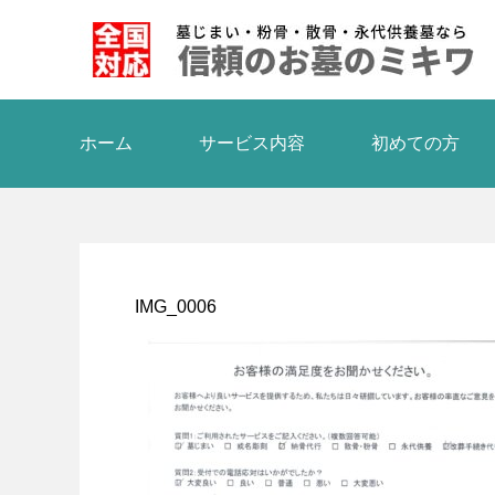
ホーム
サービス内容
初めての方
IMG_0006