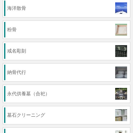
海洋散骨
粉骨
戒名彫刻
納骨代行
永代供養墓（合祀）
墓石クリーニング