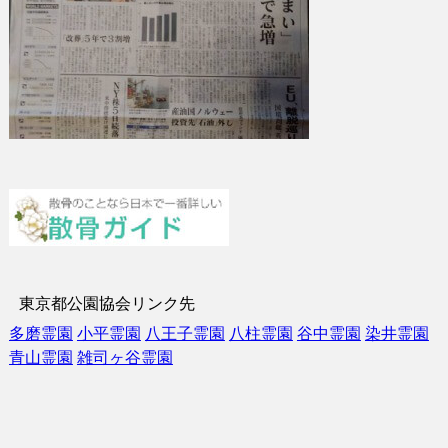
東京都公園協会リンク先
多磨霊園
小平霊園
八王子霊園
八柱霊園
谷中霊園
染井霊園
青山霊園
雑司ヶ谷霊園