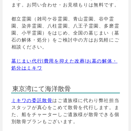
ます。お問い合わせ・お見積もりは無料です。
都立霊園（雑司ケ谷霊園、青山霊園、谷中霊
園、染井霊園、八柱霊園、八王子霊園、多磨霊
園、小平霊園）をはじめ、全国の墓じまい（墓
石の解体・処分）をご検討中の方はお気軽にご
相談ください。
墓じまい代行|費用を抑えた改葬|お墓の解体・
処分はミキワ
東京湾にて海洋散骨
ミキワの委託散骨
はご遺族様に代わり弊社担当
スタッフが真心をこめて散骨を代行します。ま
た、船をチャーターしご遺族様が散骨できる個
別散骨プランもございます。