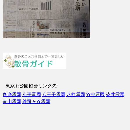
東京都公園協会リンク先
多磨霊園
小平霊園
八王子霊園
八柱霊園
谷中霊園
染井霊園
青山霊園
雑司ヶ谷霊園