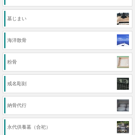
墓じまい
海洋散骨
粉骨
戒名彫刻
納骨代行
永代供養墓（合祀）