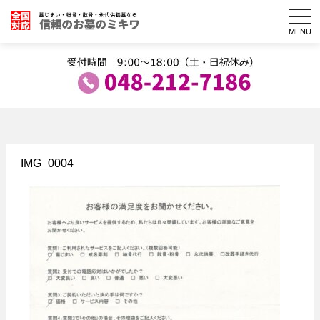
togg
navi
MENU
IMG_0004