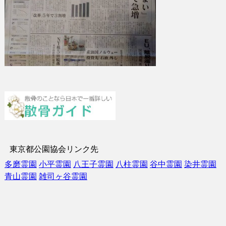
東京都公園協会リンク先
多磨霊園
小平霊園
八王子霊園
八柱霊園
谷中霊園
染井霊園
青山霊園
雑司ヶ谷霊園