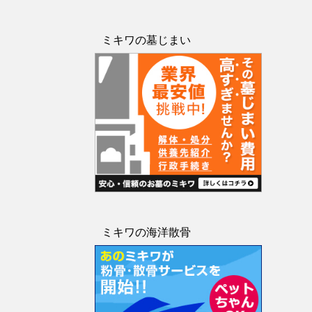
ミキワの墓じまい
ミキワの海洋散骨