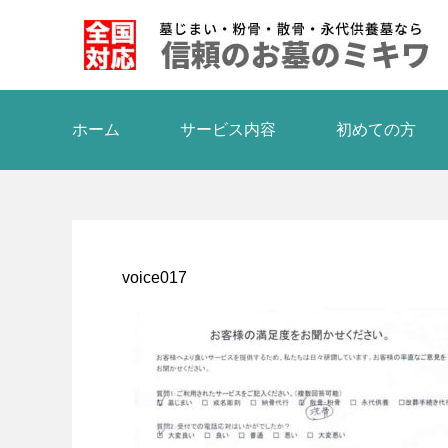
ホーム
サービス内容
初めての方
voice017