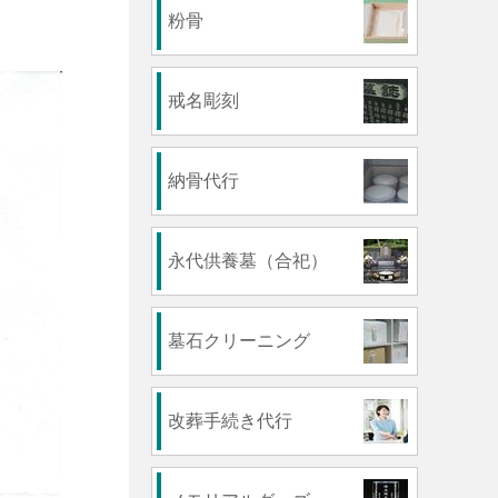
粉骨
戒名彫刻
納骨代行
永代供養墓（合祀）
墓石クリーニング
改葬手続き代行