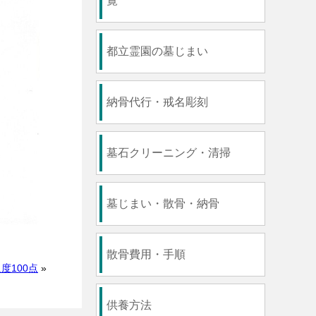
覧
都立霊園の墓じまい
納骨代行・戒名彫刻
墓石クリーニング・清掃
墓じまい・散骨・納骨
散骨費用・手順
度100点
»
供養方法