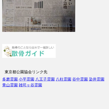
東京都公園協会リンク先
多磨霊園
小平霊園
八王子霊園
八柱霊園
谷中霊園
染井霊園
青山霊園
雑司ヶ谷霊園