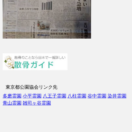
東京都公園協会リンク先
多磨霊園
小平霊園
八王子霊園
八柱霊園
谷中霊園
染井霊園
青山霊園
雑司ヶ谷霊園