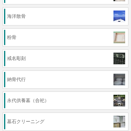
海洋散骨
粉骨
戒名彫刻
納骨代行
永代供養墓（合祀）
墓石クリーニング