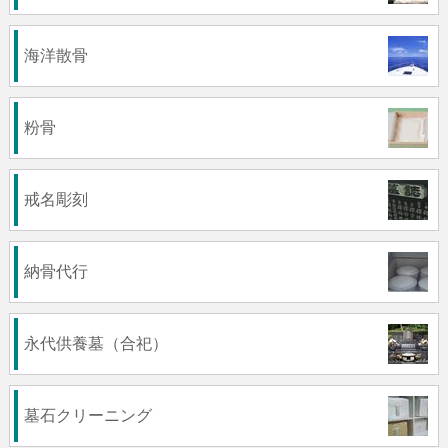
海洋散骨
粉骨
戒名彫刻
納骨代行
永代供養墓（合祀）
墓石クリーニング