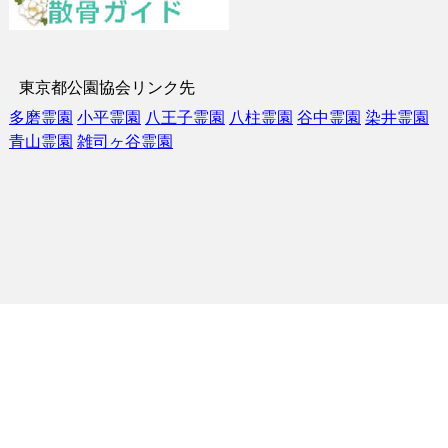
東京都公園協会リンク先
多磨霊園
小平霊園
八王子霊園
八柱霊園
谷中霊園
染井霊園
青山霊園
雑司ヶ谷霊園