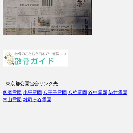
東京都公園協会リンク先
多磨霊園
小平霊園
八王子霊園
八柱霊園
谷中霊園
染井霊園
青山霊園
雑司ヶ谷霊園