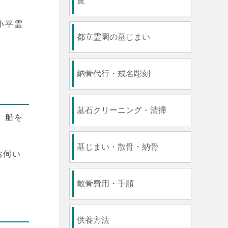
覧
小平霊
。
都立霊園の墓じまい
納骨代行・戒名彫刻
墓石クリーニング・清掃
、船を
墓じまい・散骨・納骨
お伺い
散骨費用・手順
供養方法