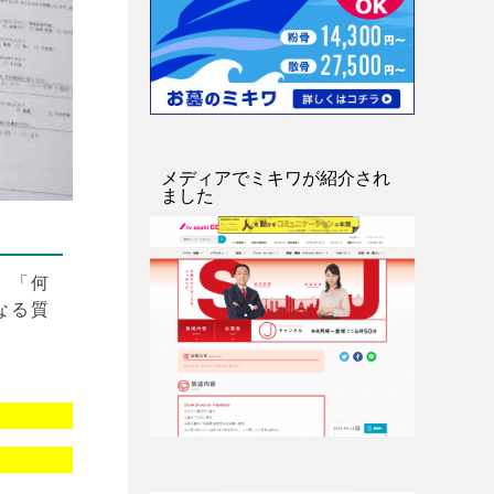
メディアでミキワが紹介され
ました
、「何
なる質
。
。