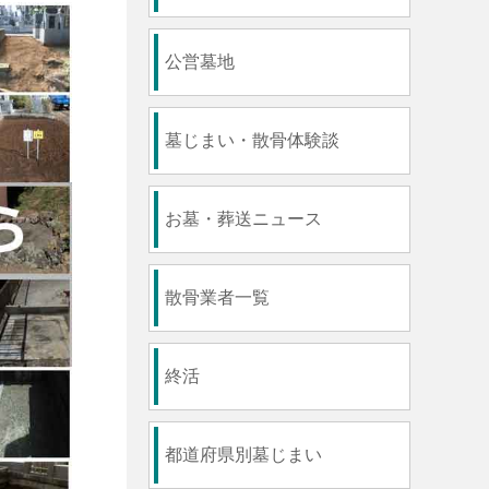
公営墓地
墓じまい・散骨体験談
お墓・葬送ニュース
散骨業者一覧
終活
都道府県別墓じまい