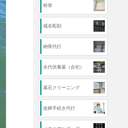
粉骨
戒名彫刻
納骨代行
永代供養墓（合祀）
墓石クリーニング
改葬手続き代行