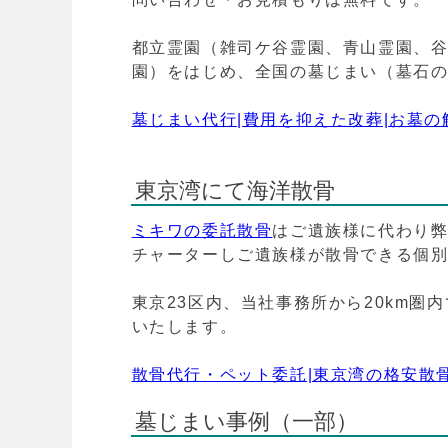
都立霊園（雑司ケ谷霊園、青山霊園、
園）をはじめ、全国の墓じまい（墓石
墓じまい代行|費用を抑えた改葬|お墓
東京湾にて海洋散骨
ミキワの委託散骨
はご遺族様に代わり
チャーターしご遺族様が散骨できる個
東京23区内、当社事務所から20km
いたします。
散骨代行・ペット委託|東京湾の格安散
墓じまい事例（一部）