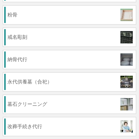
粉骨
戒名彫刻
納骨代行
永代供養墓（合祀）
墓石クリーニング
改葬手続き代行