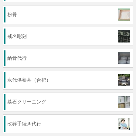
粉骨
戒名彫刻
納骨代行
永代供養墓（合祀）
墓石クリーニング
改葬手続き代行