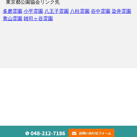
東京都公園協会リンク先
多磨霊園
小平霊園
八王子霊園
八柱霊園
谷中霊園
染井霊園
青山霊園
雑司ヶ谷霊園