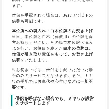
ます。
僧侶を手配される場合は、あわせて以下の
供養も可能です。
本位牌への魂入れ・白木位牌のお焚き上げ
当日、本位牌と白木（葬儀用）の位牌を両
方お持ちください。その場で本位牌へ魂入
れを行い、お役目を終えた
白木の位牌は、
僧侶が引き取り責任をもって、
お焚き上げ
供養
をいたします。
※お焚き上げは、僧侶を手配いただいた場
合のみのサービスとなります。また、ミキ
ワの手配では
お車代や心付けなどは一切不
要
です。
僧侶を呼ばない場合でも、ミキワが設営
をサポートします