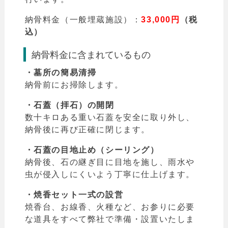
納骨料金（一般埋蔵施設）：
33,000円
（税
込）
納骨料金に含まれているもの
・墓所の簡易清掃
納骨前にお掃除します。
・石蓋（拝石）の開閉
数十キロある重い石蓋を安全に取り外し、
納骨後に再び正確に閉じます。
・石蓋の目地止め（シーリング）
納骨後、石の継ぎ目に目地を施し、雨水や
虫が侵入しにくいよう丁寧に仕上げます。
・焼香セット一式の設営
焼香台、お線香、火種など、お参りに必要
な道具をすべて弊社で準備・設置いたしま