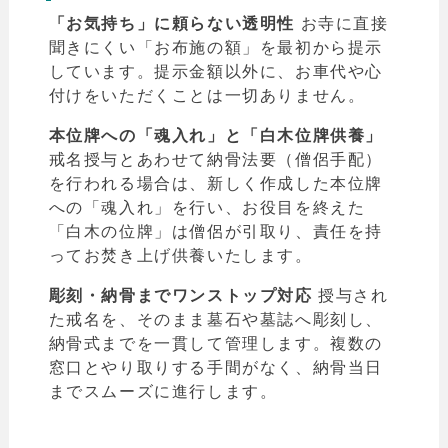
「お気持ち」に頼らない透明性
お寺に直接
聞きにくい「お布施の額」を最初から提示
しています。提示金額以外に、お車代や心
付けをいただくことは一切ありません。
本位牌への「魂入れ」と「白木位牌供養」
戒名授与とあわせて納骨法要（僧侶手配）
を行われる場合は、新しく作成した本位牌
への「魂入れ」を行い、お役目を終えた
「白木の位牌」は僧侶が引取り、責任を持
ってお焚き上げ供養いたします。
彫刻・納骨までワンストップ対応
授与され
た戒名を、そのまま墓石や墓誌へ彫刻し、
納骨式までを一貫して管理します。複数の
窓口とやり取りする手間がなく、納骨当日
までスムーズに進行します。