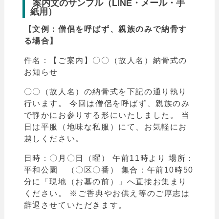
案内文のサンプル（LINE・メール・手
紙用）
【文例：僧侶を呼ばず、親族のみで納骨す
る場合】
件名：【ご案内】〇〇（故人名）納骨式の
お知らせ
〇〇（故人名）の納骨式を下記の通り執り
行います。 今回は僧侶を呼ばず、親族のみ
で静かにお参りする形にいたしました。 当
日は平服（地味な私服）にて、お気軽にお
越しください。
日時：〇月〇日（曜） 午前11時より 場所：
平和公園 （〇区〇番） 集合：午前10時50
分に「現地（お墓の前）」へ直接お集まり
ください。 ※ご香典やお供え等のご厚志は
辞退させていただきます。