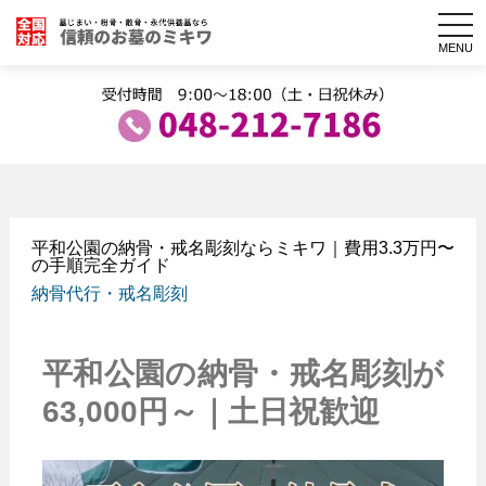
togg
navi
MENU
平和公園の納骨・戒名彫刻ならミキワ｜費用3.3万円〜
の手順完全ガイド
納骨代行・戒名彫刻
平和公園の納骨・戒名彫刻が
63,000円～｜土日祝歓迎