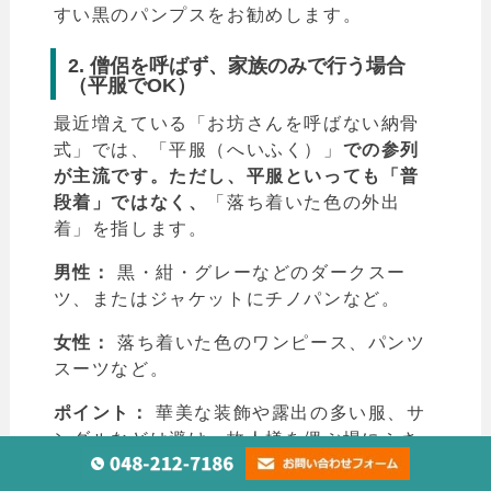
すい黒のパンプスをお勧めします。
2. 僧侶を呼ばず、家族のみで行う場合
（平服でOK）
最近増えている「お坊さんを呼ばない納骨
式」では、「平服（へいふく）」
での参列
が主流です。ただし、平服といっても「普
段着」ではなく、
「落ち着いた色の外出
着」を指します。
男性：
黒・紺・グレーなどのダークスー
ツ、またはジャケットにチノパンなど。
女性：
落ち着いた色のワンピース、パンツ
スーツなど。
ポイント：
華美な装飾や露出の多い服、サ
ンダルなどは避け、故人様を偲ぶ場にふさ
わしい清潔感のある服装を選びましょう。