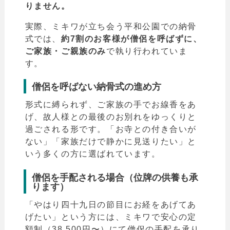
りません。
実際、ミキワが立ち会う平和公園での納骨
式では、
約7割のお客様が僧侶を呼ばずに、
ご家族・ご親族のみ
で執り行われていま
す。
僧侶を呼ばない納骨式の進め方
形式に縛られず、ご家族の手でお線香をあ
げ、故人様との最後のお別れをゆっくりと
過ごされる形です。「お寺との付き合いが
ない」「家族だけで静かに見送りたい」と
いう多くの方に選ばれています。
僧侶を手配される場合（位牌の供養も承
ります）
「やはり四十九日の節目にお経をあげてあ
げたい」という方には、ミキワで安心の定
額制（38,500円〜）にて僧侶の手配を承り