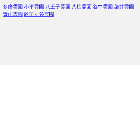
多磨霊園
小平霊園
八王子霊園
八柱霊園
谷中霊園
染井霊園
青山霊園
雑司ヶ谷霊園