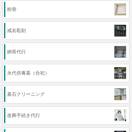
粉骨
戒名彫刻
納骨代行
永代供養墓（合祀）
墓石クリーニング
改葬手続き代行