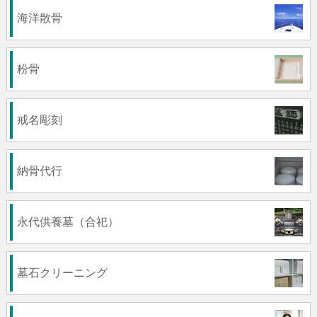
海洋散骨
粉骨
戒名彫刻
納骨代行
永代供養墓（合祀）
墓石クリーニング