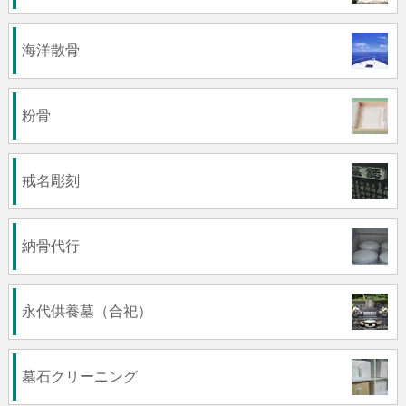
海洋散骨
粉骨
戒名彫刻
納骨代行
永代供養墓（合祀）
墓石クリーニング