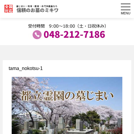
togg
navi
MENU
tama_nokotsu-1