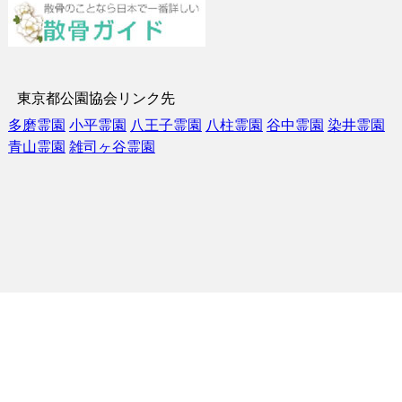
東京都公園協会リンク先
多磨霊園
小平霊園
八王子霊園
八柱霊園
谷中霊園
染井霊園
青山霊園
雑司ヶ谷霊園