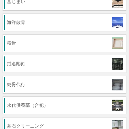
墓じまい
海洋散骨
粉骨
戒名彫刻
納骨代行
永代供養墓（合祀）
墓石クリーニング