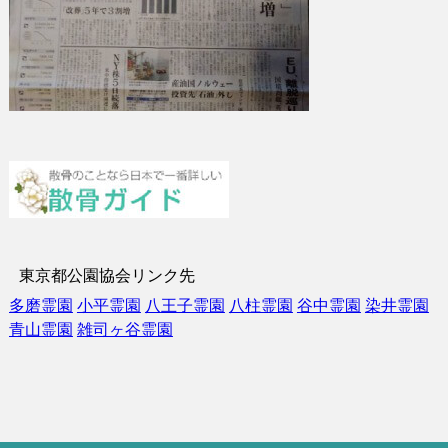
東京都公園協会リンク先
多磨霊園
小平霊園
八王子霊園
八柱霊園
谷中霊園
染井霊園
青山霊園
雑司ヶ谷霊園