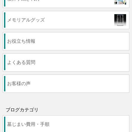
メモリアルグッズ
お役立ち情報
よくある質問
お客様の声
ブログカテゴリ
墓じまい費用・手順