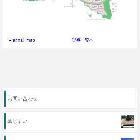
«
annai_map
記事一覧へ
お問い合わせ
墓じまい