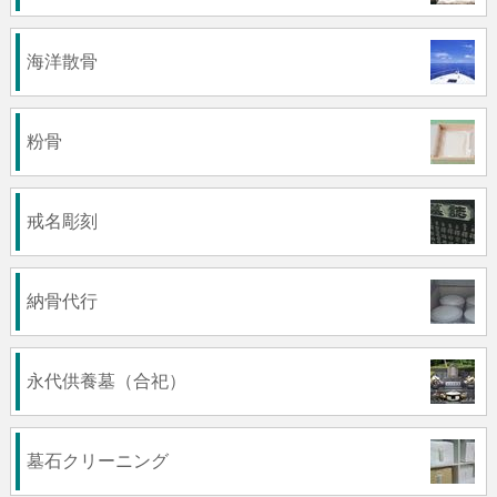
海洋散骨
粉骨
戒名彫刻
納骨代行
永代供養墓（合祀）
墓石クリーニング