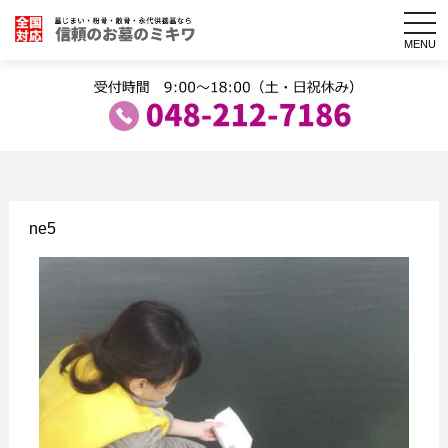
togg
navi
MENU
ne5