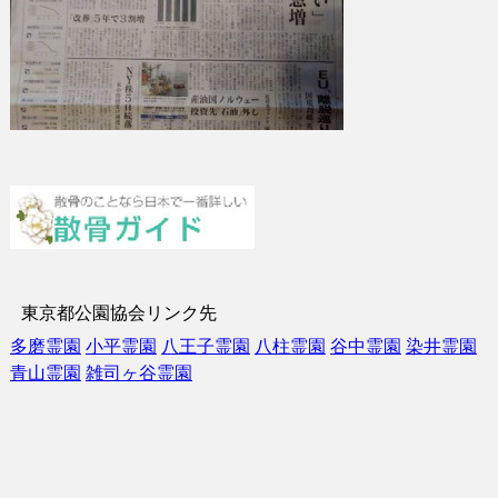
東京都公園協会リンク先
多磨霊園
小平霊園
八王子霊園
八柱霊園
谷中霊園
染井霊園
青山霊園
雑司ヶ谷霊園