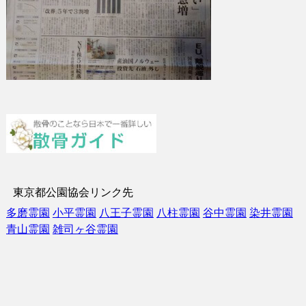
東京都公園協会リンク先
多磨霊園
小平霊園
八王子霊園
八柱霊園
谷中霊園
染井霊園
青山霊園
雑司ヶ谷霊園