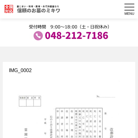
togg
navi
MENU
IMG_0002