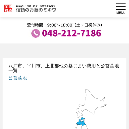
togg
navi
MENU
八戸市、平川市、上北郡他の墓じまい費用と公営墓地
一覧
公営墓地