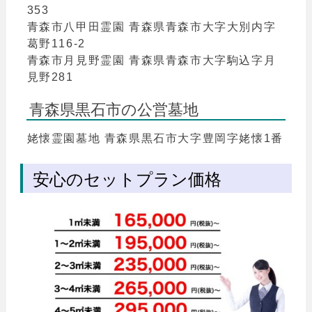
353
青森市八甲田霊園 青森県青森市大字大別内字
葛野116-2
青森市月見野霊園 青森県青森市大字駒込字月
見野281
青森県黒石市の公営墓地
姥懐霊園墓地 青森県黒石市大字豊岡字姥懐1番
安心のセットプラン価格