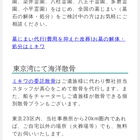
園、染井霊園、八柱霊園、八王子霊園、多磨霊
園、小平霊園）をはじめ、全国の墓じまい（墓
石の解体・処分）をご検討中の方はお気軽にご
相談ください。
墓じまい代行|費用を抑えた改葬|お墓の解体・
処分はミキワ
東京湾にて海洋散骨
ミキワの委託散骨
はご遺族様に代わり弊社担当
スタッフが真心をこめて散骨を代行します。ま
た、船をチャーターしご遺族様が散骨できる個
別散骨プランもございます。
東京23区内、当社事務所から20km圏内であれ
ば、ご自宅以外の場所（火葬場等）でも、無料
でお伺いいたします。