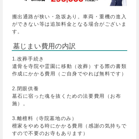
搬出通路が狭い・急坂あり。車両・重機の進入
ができない等は追加料金となる場合がございま
す。
墓じまい費用の内訳
1.改葬手続き
遺骨を寺院や霊園に移動（改葬）する際の書類
作成にかかる費用（ご自身でやれば無料です）
2.閉眼供養
墓石に宿った魂を抜くための法要費用（お布
施）。
3.離檀料（寺院墓地のみ）
檀家をやめる時にかかる費用（感謝の気持ちで
すので不要のお寺もあります）