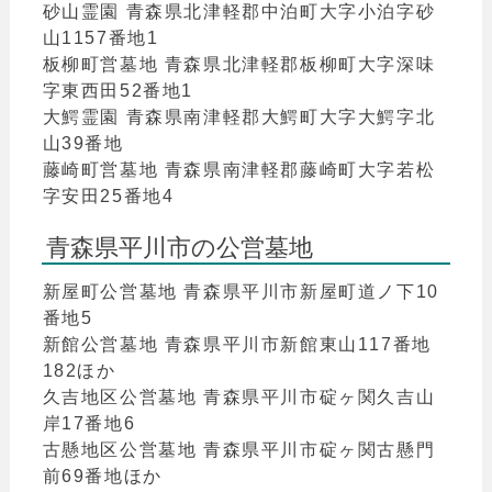
砂山霊園 青森県北津軽郡中泊町大字小泊字砂
山1157番地1
板柳町営墓地 青森県北津軽郡板柳町大字深味
字東西田52番地1
大鰐霊園 青森県南津軽郡大鰐町大字大鰐字北
山39番地
藤崎町営墓地 青森県南津軽郡藤崎町大字若松
字安田25番地4
青森県平川市の公営墓地
新屋町公営墓地 青森県平川市新屋町道ノ下10
番地5
新館公営墓地 青森県平川市新館東山117番地
182ほか
久吉地区公営墓地 青森県平川市碇ヶ関久吉山
岸17番地6
古懸地区公営墓地 青森県平川市碇ヶ関古懸門
前69番地ほか