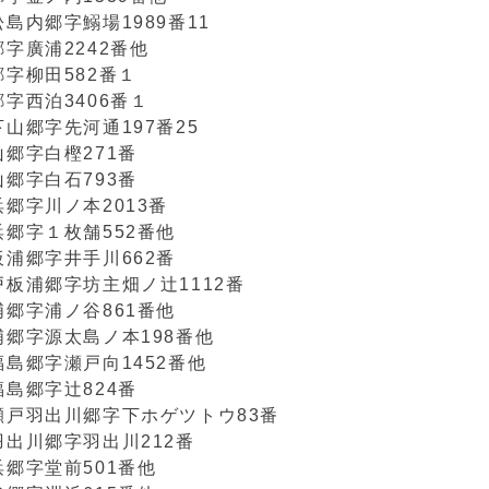
島内郷字鰯場1989番11
字廣浦2242番他
字柳田582番１
字西泊3406番１
山郷字先河通197番25
郷字白樫271番
郷字白石793番
郷字川ノ本2013番
郷字１枚舗552番他
浦郷字井手川662番
板浦郷字坊主畑ノ辻1112番
郷字浦ノ谷861番他
郷字源太島ノ本198番他
島郷字瀬戸向1452番他
島郷字辻824番
瀬戸羽出川郷字下ホゲツトウ83番
出川郷字羽出川212番
郷字堂前501番他