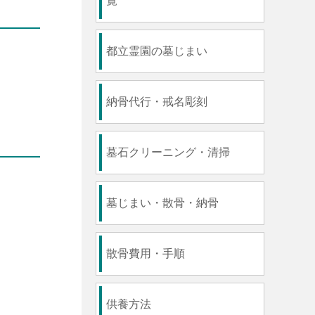
覧
都立霊園の墓じまい
納骨代行・戒名彫刻
墓石クリーニング・清掃
墓じまい・散骨・納骨
散骨費用・手順
供養方法