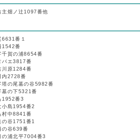
主畑ノ辻1097番他
6631番１
1542番
千賀の浦8654番
バエ3817番
川原1284番
内2728番
塔の尾墓の谷5982番
墓の下5321番
952番3
小島1954番2
村中8841番
の谷1751番1
の谷639番
の浦北平7004番3