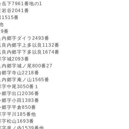
岳下7961番地の1
岩谷2041番
1515番
他
9番
内郷字ダイラ2493番
良内郷字上多以良1132番
良内郷字下多以良1674番
字城2093番
内郷字城ノ尾800番27
郷字寺山2218番
内郷字庵ノ山1565番
字中尾3050番１
郷字出口2036番
郷字小田1383番
郷字平倉850番
字平川185番他
字松山1693番
字釜ノ内1539番他