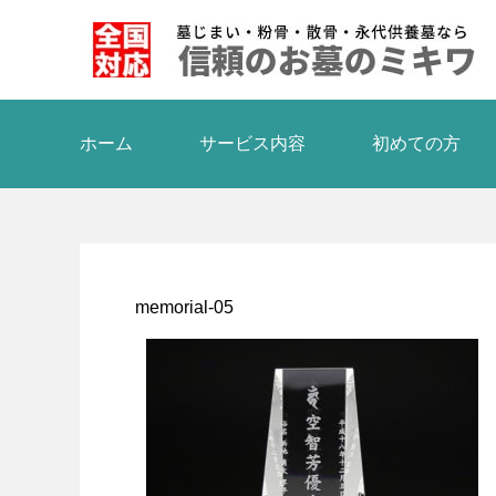
ホーム
サービス内容
初めての方
memorial-05