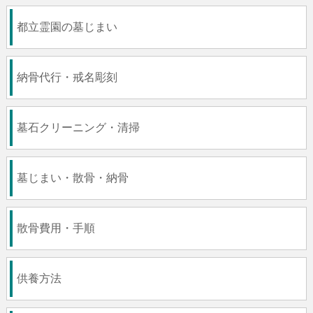
都立霊園の墓じまい
納骨代行・戒名彫刻
墓石クリーニング・清掃
墓じまい・散骨・納骨
散骨費用・手順
供養方法