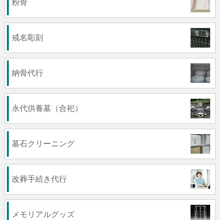
粉骨
戒名彫刻
納骨代行
永代供養墓（合祀）
墓石クリーニング
改葬手続き代行
メモリアルグッズ