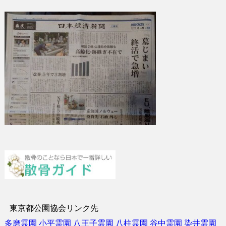
東京都公園協会リンク先
多磨霊園
小平霊園
八王子霊園
八柱霊園
谷中霊園
染井霊園