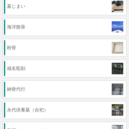
墓じまい
海洋散骨
粉骨
戒名彫刻
納骨代行
永代供養墓（合祀）