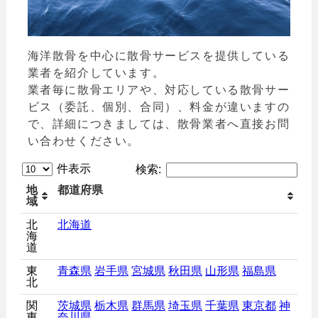
海洋散骨を中心に散骨サービスを提供している
業者を紹介しています。
業者毎に散骨エリアや、対応している散骨サー
ビス（委託、個別、合同）、料金が違いますの
で、詳細につきましては、散骨業者へ直接お問
い合わせください。
件表示
検索:
地
都道府県
域
北
北海道
海
道
東
青森県
岩手県
宮城県
秋田県
山形県
福島県
北
関
茨城県
栃木県
群馬県
埼玉県
千葉県
東京都
神
東
奈川県