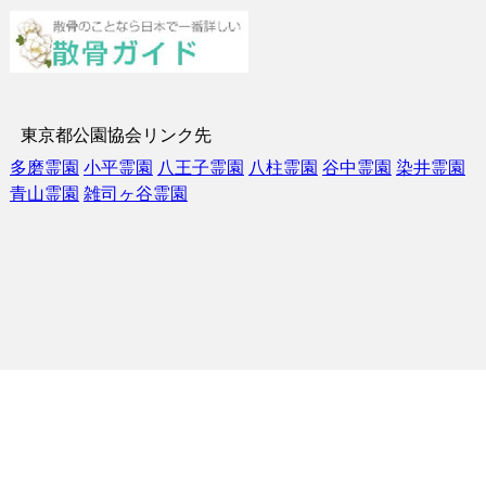
東京都公園協会リンク先
多磨霊園
小平霊園
八王子霊園
八柱霊園
谷中霊園
染井霊園
青山霊園
雑司ヶ谷霊園