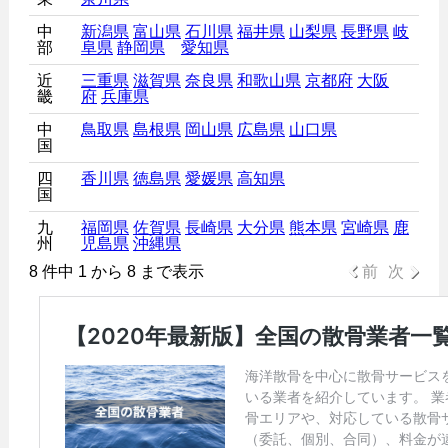
中
新潟県
富山県
石川県
福井県
山梨県
長野県
岐
部
阜県
静岡県
愛知県
近
三重県
滋賀県
奈良県
和歌山県
京都府
大阪
畿
府
兵庫県
中
鳥取県
島根県
岡山県
広島県
山口県
国
四
香川県
徳島県
愛媛県
高知県
国
九
福岡県
佐賀県
長崎県
大分県
熊本県
宮崎県
鹿
州
児島県
沖縄県
8 件中 1 から 8 まで表示
前
次