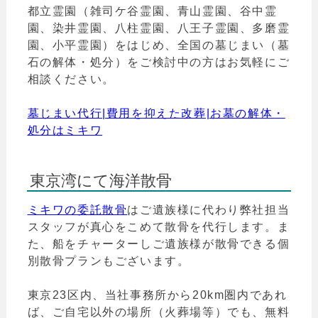
都立霊園（雑司ケ谷霊園、青山霊園、谷中霊
園、染井霊園、八柱霊園、八王子霊園、多磨霊
園、小平霊園）をはじめ、全国の墓じまい（墓
石の解体・処分）をご検討中の方はお気軽にご
相談ください。
墓じまい代行|費用を抑えた改葬|お墓の解体・
処分はミキワ
東京湾にて海洋散骨
ミキワの委託散骨
はご遺族様に代わり弊社担当
スタッフが真心をこめて散骨を代行します。ま
た、船をチャーターしご遺族様が散骨できる個
別散骨プランもございます。
東京23区内、当社事務所から20km圏内であれ
ば、ご自宅以外の場所（火葬場等）でも、無料