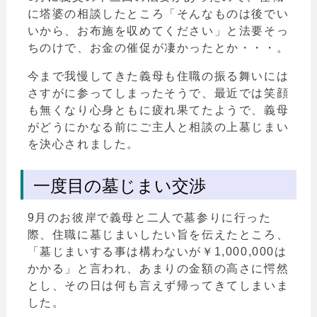
に塔婆の相談したところ「そんなものは後でい
いから、お布施を収めてください」と法要そっ
ちのけで、お金の催促が凄かったとか・・・。
今まで我慢してきた義母も住職の振る舞いには
さすがに参ってしまったそうで、最近では笑顔
も無くなり心身ともに疲れ果てたようで、義母
がどうにかなる前にご主人と相談の上墓じまい
を決心されました。
一度目の墓じまい交渉
9月のお彼岸で義母と二人で墓参りに行った
際、住職に墓じまいしたい旨を伝えたところ、
「墓じまいする事は構わないが￥1,000,000は
かかる」と言われ、あまりの金額の高さに愕然
とし、その日は何も言えず帰ってきてしまいま
した。