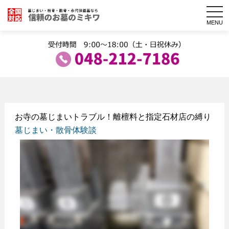
togg
navi
MENU
お寺の墓じまいトラブル！離檀料と指定石材店の縛り
墓じまい・散骨体験談