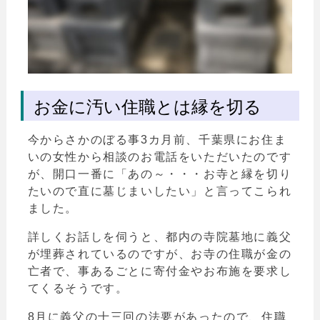
お金に汚い住職とは縁を切る
今からさかのぼる事3カ月前、千葉県にお住ま
いの女性から相談のお電話をいただいたのです
が、開口一番に「あの～・・・お寺と縁を切り
たいので直に墓じまいしたい」と言ってこられ
ました。
詳しくお話しを伺うと、都内の寺院墓地に義父
が埋葬されているのですが、お寺の住職が金の
亡者で、事あるごとに寄付金やお布施を要求し
てくるそうです。
8月に義父の十三回の法要があったので、住職