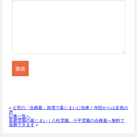
«
公営の「合葬墓」急増で墓じまいに拍車！寺院からは反発の
声
記事一覧へ
多磨霊園の墓じまい｜八柱霊園、小平霊園の合葬墓へ無料で
改葬できます
»