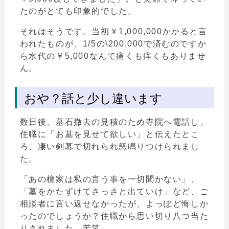
たのがとても印象的でした。
それはそうです。当初￥1,000,000かかると言
われたものが、1/5の\200,000で済むのですか
ら水代の￥5,000なんて痛くも痒くもありませ
ん。
おや？話と少し違います
数日後、墓石撤去の見積のため寺院へ電話し、
住職に「お墓を見せて欲しい」と伝えたとこ
ろ、凄い剣幕で切れられ怒鳴りつけられまし
た。
「あの檀家は私の言う事を一切聞かない」、
「墓をかたずけてさっさと出ていけ」など、ご
相談者に言い返せなかったが、よっぽど悔しか
ったのでしょうか？住職から思い切り八つ当た
りされました。苦笑