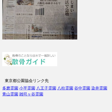
東京都公園協会リンク先
多磨霊園
小平霊園
八王子霊園
八柱霊園
谷中霊園
染井霊園
青山霊園
雑司ヶ谷霊園