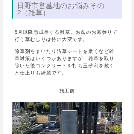
日野市営墓地のお悩みその
2（雑草）
5月以降急成長する雑草。お盆のお墓参りで
行う草むしりは特に大変です。
除草剤をまいたり防草シートを敷くなど雑
草対策はいくつかありますが、雑草を取り
除いた後コンクリートを打ち玉砂利を敷く
と仕上りも綺麗です。
施工前