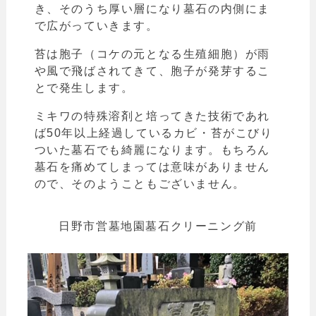
き、そのうち厚い層になり墓石の内側にま
で広がっていきます。
苔は胞子（コケの元となる生殖細胞）が雨
や風で飛ばされてきて、胞子が発芽するこ
とで発生します。
ミキワの特殊溶剤と培ってきた技術であれ
ば50年以上経過しているカビ・苔がこびり
ついた墓石でも綺麗になります。もちろん
墓石を痛めてしまっては意味がありません
ので、そのようこともございません。
日野市営墓地園墓石クリーニング前