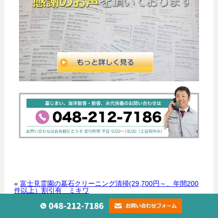
«
富士見霊園の墓石クリーニング清掃(29,700円～、年間200
件以上）割引有 ミキワ
記事一覧へ
緑町霊園の墓石クリーニング清掃(29,700円～、年間200件以
上）割引有 ミキワ
»