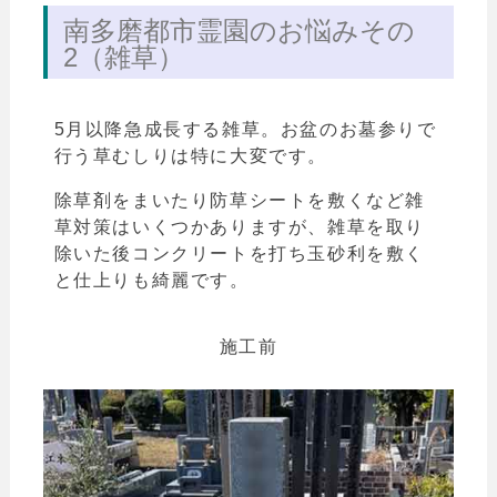
南多磨都市霊園のお悩みその
2（雑草）
5月以降急成長する雑草。お盆のお墓参りで
行う草むしりは特に大変です。
除草剤をまいたり防草シートを敷くなど雑
草対策はいくつかありますが、雑草を取り
除いた後コンクリートを打ち玉砂利を敷く
と仕上りも綺麗です。
施工前