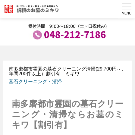
togg
navi
MENU
南多磨都市霊園の墓石クリーニング清掃(29,700円～、
年間200件以上）割引有 ミキワ
墓石クリーニング・清掃
南多磨都市霊園の墓石クリー
ニング・清掃ならお墓のミ
キワ【割引有】