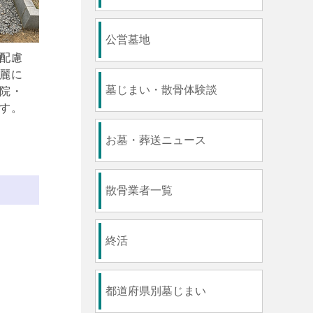
公営墓地
配慮
麗に
墓じまい・散骨体験談
院・
す。
お墓・葬送ニュース
散骨業者一覧
終活
都道府県別墓じまい