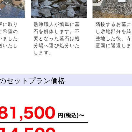
寧に取り
熟練職人が慎重に墓
隣接するお墓に
ご希望の
石を解体します。不
し敷地部分を綺
いました
要となった墓石は処
整地した後、寺
送いたし
分場へ運び処分いた
霊園に返還しま
します。
のセットプラン価格