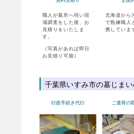
無料見積り
全国
職人が墓所へ伺い現
北海道から
場調査をした後、お
で熟練職人
見積りをいたしま
携していま
す。
（写真があれば即日
お見積り可能）
千葉県いすみ市の墓じまい
行政手続き代行
ご遺骨の