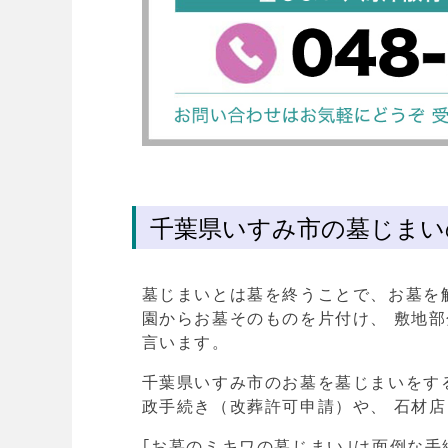
千葉県いすみ市の墓じまい
墓じまいとは墓を終うことで、お墓を
園からお墓そのものを片付け、 敷地
言います。
千葉県いすみ市のお墓を墓じまいをす
政手続き（改葬許可申請）や、 石材
｢お墓のミキワの墓じまい｣は面倒な手