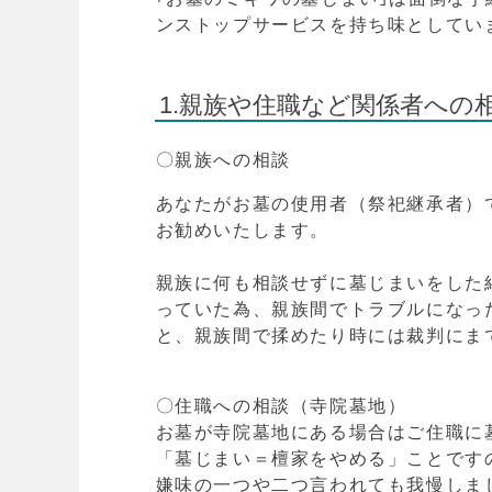
ンストップサービスを持ち味としてい
1.親族や住職など関係者への
〇親族への相談
あなたがお墓の使用者（祭祀継承者）
お勧めいたします。
親族に何も相談せずに墓じまいをした
っていた為、親族間でトラブルになっ
と、親族間で揉めたり時には裁判にま
〇住職への相談（寺院墓地）
お墓が寺院墓地にある場合はご住職に
「墓じまい＝檀家をやめる
」ことです
嫌味の一つや二つ言われても我慢しま