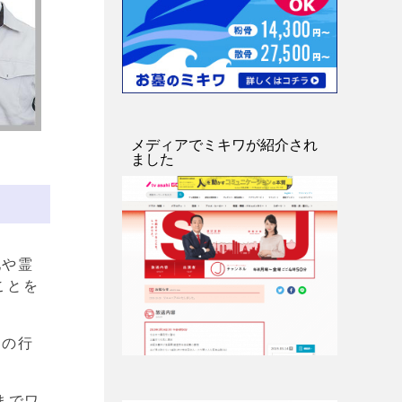
メディアでミキワが紹介され
ました
地や霊
ことを
めの行
までワ