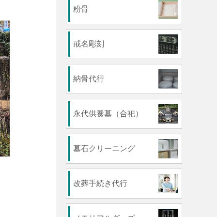
粉骨
戒名彫刻
納骨代行
永代供養墓（合祀）
墓石クリーニング
改葬手続き代行