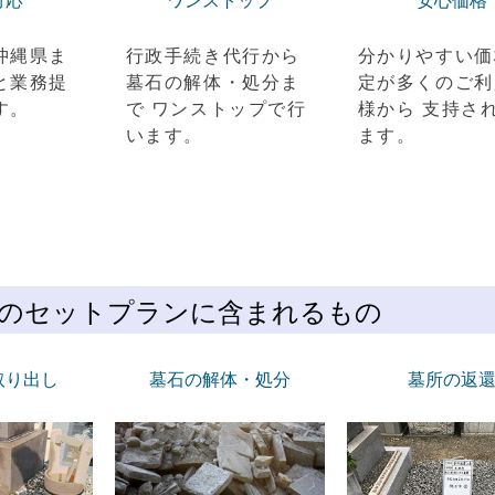
対応
ワンストップ
安心価格
沖縄県ま
行政手続き代行から
分かりやすい価
と業務提
墓石の解体・処分ま
定が多くのご利
す。
で ワンストップで行
様から 支持さ
います。
ます。
のセットプランに含まれるもの
取り出し
墓石の解体・処分
墓所の返