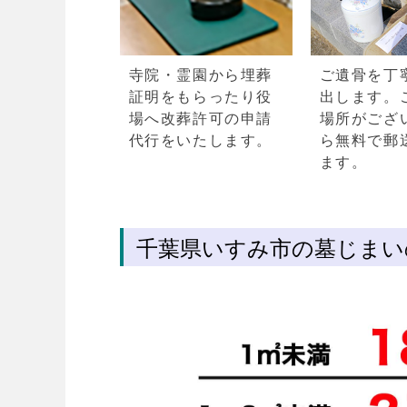
寺院・霊園から埋葬
ご遺骨を丁
証明をもらったり役
出します。
場へ改葬許可の申請
場所がござ
代行をいたします。
ら無料で郵
ます。
千葉県いすみ市の墓じまい