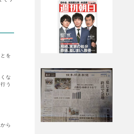
ことを
無くな
を行う
職から