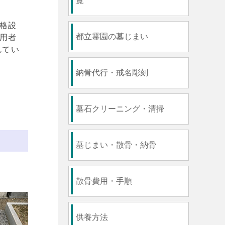
覧
格設
都立霊園の墓じまい
用者
れてい
納骨代行・戒名彫刻
墓石クリーニング・清掃
墓じまい・散骨・納骨
還
散骨費用・手順
供養方法