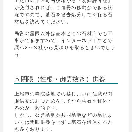
上尾
市
の市区町村役場から
「
改葬許可証」
が交付されれば、ご遺骨の移動ができる状
況ですので、墓石を撤去処分してくれる石
材店を決めてください。
民営の霊園以外は基本どこの石材店でも工
事ができますので、インターネットなどで
調べ2～３社から見積りを取るとよいでしょ
う。
5.閉眼（性根・御霊抜き）供養
上尾
市
の寺院墓地での墓じまいは住職が閉
眼供養のおつとめをしてから墓石を解体す
るのが一般的です。
しかし、公営墓地や共同墓地などの墓じま
いでは
閉眼供養をせずに墓石を解体する方
も多くおります。