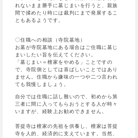
れないまま勝手に墓じまいを行うと、親族
間で揉めたり時には裁判にまで発展するこ
ともあるようです。
〇住職への相談（寺院墓地）
お墓が寺院墓地にある場合はご住職に墓じ
まいしたい旨を伝えてください。
「墓じまい＝檀家をやめる
」ことですの
で、
寺院側としては喜ばしいことではあり
ません。住職から嫌味の一つや二つ言われ
ても我慢しましょう。
自分では住職に話し難いので、初めから第
三者に間に入ってもらおうとする人が時々
いますが、経験上お勧めできません。
菩提寺は檀家の先祖を供養し、檀家は菩提
寺を人的、経済的に支えています。当然、