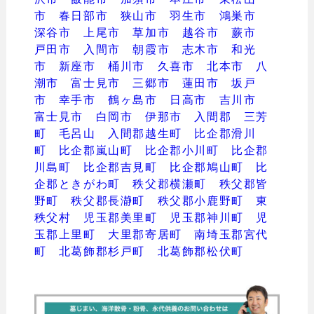
市
春日部市
狭山市
羽生市
鴻巣市
深谷市
上尾市
草加市
越谷市
蕨市
戸田市
入間市
朝霞市
志木市
和光
市
新座市
桶川市
久喜市
北本市
八
潮市
富士見市
三郷市
蓮田市
坂戸
市
幸手市
鶴ヶ島市
日高市
吉川市
富士見市
白岡市
伊那市
入間郡 三芳
町
毛呂山
入間郡越生町
比企郡滑川
町
比企郡嵐山町
比企郡小川町
比企郡
川島町
比企郡吉見町
比企郡鳩山町
比
企郡ときがわ町
秩父郡横瀬町
秩父郡皆
野町
秩父郡長瀞町
秩父郡小鹿野町
東
秩父村
児玉郡美里町
児玉郡神川町
児
玉郡上里町
大里郡寄居町
南埼玉郡宮代
町
北葛飾郡杉戸町
北葛飾郡松伏町