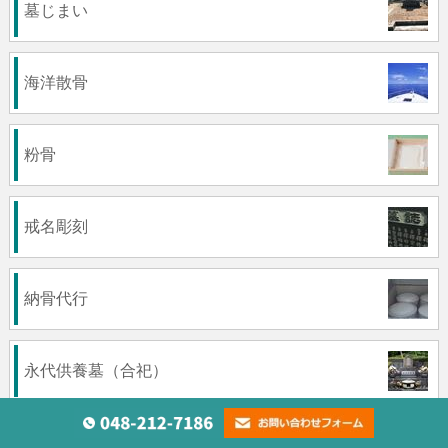
墓じまい
海洋散骨
粉骨
戒名彫刻
納骨代行
永代供養墓（合祀）
墓石クリーニング