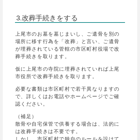
3.改葬手続きをする
上尾
市
のお墓を墓じまいし、ご遺骨を別の
場所に移す行為を「改葬」と言い、
ご遺骨
が埋葬されている管轄の市区町村役場で改
葬手続きを取ります。
仮に
上尾
市
の寺院に埋葬されていれば
上尾
市
役所
で改葬手続きを取ります。
必要な書類は市区町村で若干異なりますの
で、詳しくはお電話やホームページでご確
認ください。
（補足）
散骨や自宅保管で供養する場合は、法的に
は改葬手続きは不要です。
しかし、市区町村で独自のルールを設けて