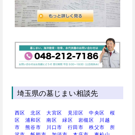
埼玉県の墓じまい相談先
西区
北区
大宮区
見沼区
中央区
桜
区
浦和区
南区
緑区
岩槻区
川越
市
熊谷市
川口市
行田市
秩父市
所
沢市
飯能市
加須市
本庄市
東松山