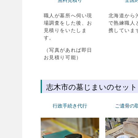
無料見積り
全国
職人が墓所へ伺い現
北海道から
場調査をした後、お
で熟練職人
見積りをいたしま
携していま
す。
（写真があれば即日
お見積り可能）
志木市の墓じまいのセット
行政手続き代行
ご遺骨の