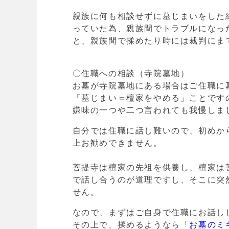
親族に何も相談せずに墓じまいをした
っていた為、親族間でトラブルになっ
と、親族間で揉めたり時には裁判にま
〇住職への相談（寺院墓地）
お墓が寺院墓地にある場合はご住職に
「墓じまい＝檀家をやめる
」ことです
嫌味の一つや二つ言われても我慢しま
自分では住職に話し難いので、初めか
上お勧めできません。
菩提寺は檀家の先祖を供養し、檀家は
で話し合うのが道理ですし、
そこに突
せん。
なので、まずはご自身で住職にお話し
その上で、揉めるようなら「
お墓のミ