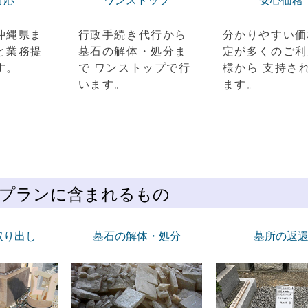
対応
ワンストップ
安心価格
沖縄県ま
行政手続き代行から
分かりやすい価
と業務提
墓石の解体・処分ま
定が多くのご利
す。
で ワンストップで行
様から 支持さ
います。
ます。
プランに含まれるもの
取り出し
墓石の解体・処分
墓所の返