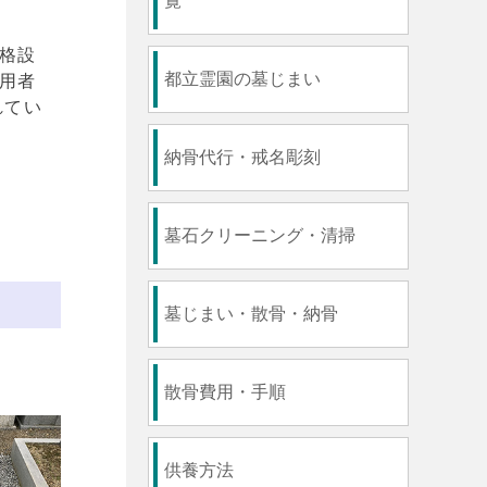
覧
格設
都立霊園の墓じまい
用者
れてい
納骨代行・戒名彫刻
墓石クリーニング・清掃
墓じまい・散骨・納骨
還
散骨費用・手順
供養方法