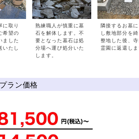
寧に取り
熟練職人が慎重に墓
隣接するお墓に
ご希望の
石を解体します。不
し敷地部分を綺
いました
要となった墓石は処
整地した後、寺
送いたし
分場へ運び処分いた
霊園に返還しま
します。
プラン価格