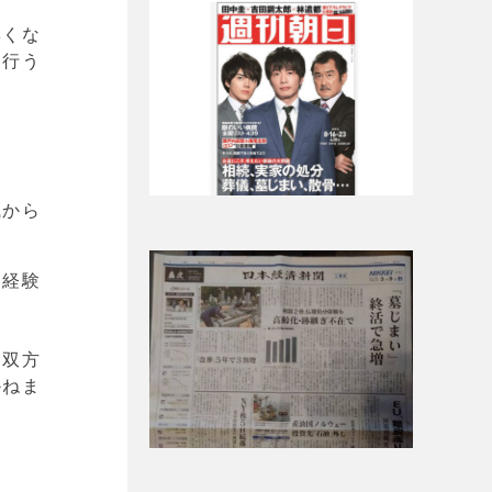
無くな
を行う
職から
、経験
も双方
かねま