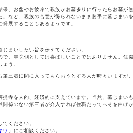
結果、お盆やお彼岸で親族がお墓参りに行ったら
お墓が
た。など、親族
の合意が得られないまま勝手に墓じまい
で発展することもあるようです。
墓じまいしたい旨を伝えてください。
ので、
寺院側としては喜ばしいことではありません。住
しょう。
ら第三者に間に入ってもらおうとする人が時々いますが
菩提寺を人的、経済的に支えています。当然、墓じまい
然関係のない第三者が介入すれば住職だってへそを曲げ
してください。
キワ
」
にご相談ください。