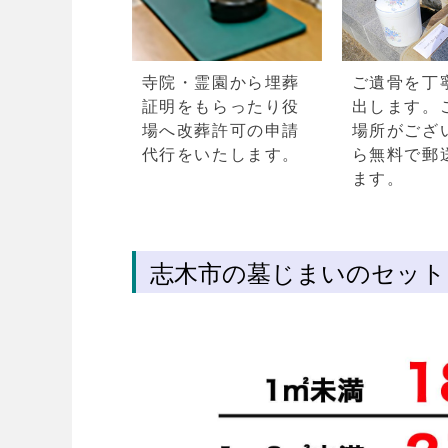
寺院・霊園から埋葬
ご遺骨を丁
証明をもらったり役
出します。
場へ改葬許可の申請
場所がござ
代行をいたします。
ら無料で郵
ます。
志木市の墓じまいのセット