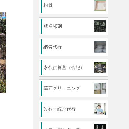
粉骨
戒名彫刻
納骨代行
永代供養墓（合祀）
墓石クリーニング
改葬手続き代行