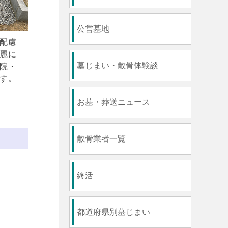
公営墓地
配慮
麗に
墓じまい・散骨体験談
院・
す。
お墓・葬送ニュース
散骨業者一覧
終活
都道府県別墓じまい