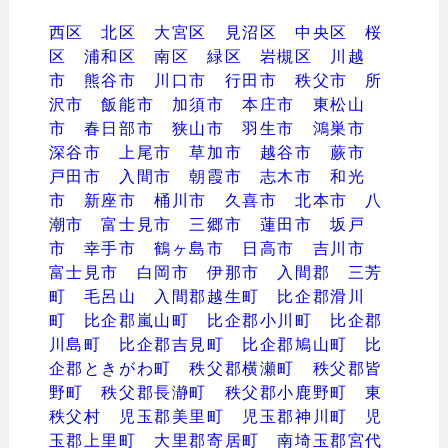
西区
北区
大宮区
見沼区
中央区
桜
区
浦和区
南区
緑区
岩槻区
川越
市
熊谷市
川口市
行田市
秩父市
所
沢市
飯能市
加須市
本庄市
東松山
市
春日部市
狭山市
羽生市
鴻巣市
深谷市
上尾市
草加市
越谷市
蕨市
戸田市
入間市
朝霞市
志木市
和光
市
新座市
桶川市
久喜市
北本市
八
潮市
富士見市
三郷市
蓮田市
坂戸
市
幸手市
鶴ヶ島市
日高市
吉川市
富士見市
白岡市
伊那市
入間郡 三芳
町
毛呂山
入間郡越生町
比企郡滑川
町
比企郡嵐山町
比企郡小川町
比企郡
川島町
比企郡吉見町
比企郡鳩山町
比
企郡ときがわ町
秩父郡横瀬町
秩父郡皆
野町
秩父郡長瀞町
秩父郡小鹿野町
東
秩父村
児玉郡美里町
児玉郡神川町
児
玉郡上里町
大里郡寄居町
南埼玉郡宮代