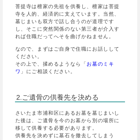
菩提寺は檀家の先祖を供養し、檀家は菩提
寺を人的、経済的に支えています。当然、
墓じまいも双方で話し合うのが道理です
し、
そこに突然関係のない第三者が介入す
れば住職だってへそを曲げかねません。
なので、まずはご自身で住職にお話しして
ください。
その上で、揉めるようなら「
お墓のミキ
ワ
」
にご相談ください。
2.ご遺骨の供養先を決める
さいたま市
浦和区にあるお墓を墓じまいし
た後は、ご遺骨を今のお墓から別の場所に
移して供養する必要があります。
供養先を決めずに墓石を撤去してしまう