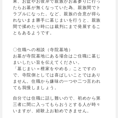
果、お盆やお彼岸で親族がお墓参りに行っ
たら
お墓が無くなっていた為、親族間でト
ラブルになった。など、親族
の合意が得ら
れないまま勝手に墓じまいを行うと、親族
間で揉めたり時には裁判にまで発展するこ
ともあるようです。
〇住職への相談（寺院墓地）
お墓が寺院墓地にある場合はご住職に墓じ
まいしたい旨を伝えてください。
「墓じまい＝檀家をやめる
」ことですの
で、
寺院側としては喜ばしいことではあり
ません。住職から嫌味の一つや二つ言われ
ても我慢しましょう。
自分では住職に話し難いので、初めから第
三者に間に入ってもらおうとする人が時々
いますが、経験上お勧めできません。