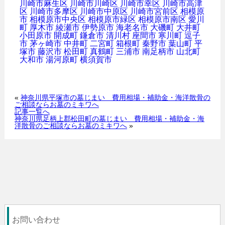
川崎市麻生区
川崎市川崎区
川崎市幸区
川崎市高津
区
川崎市多摩区
川崎市中原区
川崎市宮前区
相模原
市
相模原市中央区
相模原市緑区
相模原市南区
愛川
町
厚木市
綾瀬市
伊勢原市
海老名市
大磯町
大井町
小田原市
開成町
鎌倉市
清川村
座間市
寒川町
逗子
市
茅ヶ崎市
中井町
二宮町
箱根町
秦野市
葉山町
平
塚市
藤沢市
松田町
真鶴町
三浦市
南足柄市
山北町
大和市
湯河原町
横須賀市
«
神奈川県平塚市の墓じまい 費用相場・補助金・海洋散骨の
ご相談ならお墓のミキワへ
記事一覧へ
神奈川県足柄上郡松田町の墓じまい 費用相場・補助金・海
洋散骨のご相談ならお墓のミキワへ
»
お問い合わせ