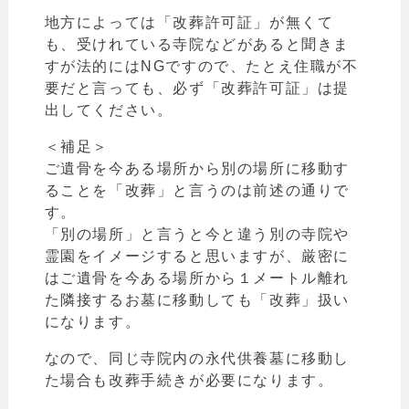
地方によっては
「
改葬許可証」が無くて
も、受けれている寺院などがあると聞きま
すが法的にはNGですので、たとえ住職が不
要だと言っても、必ず
「
改葬許可証」は提
出してください。
＜補足＞
ご遺骨を今ある場所から別の場所に移動す
ることを
「
改葬」と言うのは前述の通りで
す。
「
別の場所
」と言うと今と違う別の寺院や
霊園をイメージすると思いますが、厳密に
はご遺骨を今ある場所から１メートル離れ
た隣接するお墓に移動しても「改葬」扱い
になります。
なので、同じ寺院内の永代供養墓に移動し
た場合も改葬手続きが必要になります。