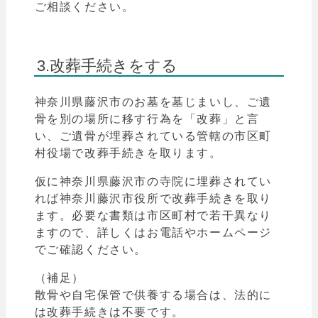
ご相談ください。
3.改葬手続きをする
神奈川県
藤沢
市
のお墓を墓じまいし、ご遺
骨を別の場所に移す行為を「改葬」と言
い、
ご遺骨が埋葬されている管轄の市区町
村役場で改葬手続きを取ります。
仮に
神奈川県
藤沢
市
の寺院に埋葬されてい
れば
神奈川
藤沢
市役所
で改葬手続きを取り
ます。
必要な書類は市区町村で若干異なり
ますので、詳しく
はお電話やホームページ
でご確認ください。
（補足）
散骨や自宅保管で供養する場合は、法的に
は改葬手続きは不要です。