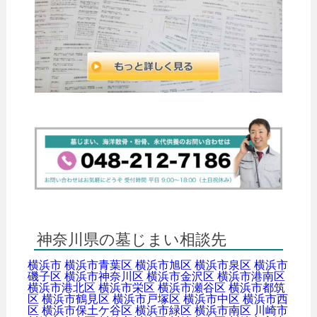
神奈川県の墓じまい相談先
横浜市
横浜市青葉区
横浜市旭区
横浜市泉区
横浜市
磯子区
横浜市神奈川区
横浜市金沢区
横浜市港南区
横浜市港北区
横浜市栄区
横浜市瀬谷区
横浜市都筑
区
横浜市鶴見区
横浜市戸塚区
横浜市中区
横浜市西
区
横浜市保土ケ谷区
横浜市緑区
横浜市南区
川崎市