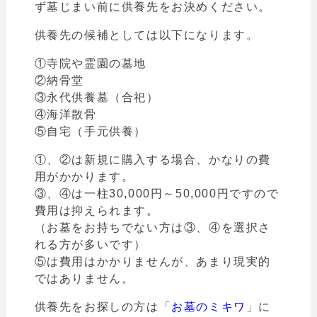
ず墓じまい前に供養先をお決めください。
供養先の候補としては以下になります。
①寺院や霊園の墓地
②納骨堂
③永代供養墓（合祀）
④海洋散骨
⑤自宅（手元供養）
①、②は新規に購入する場合、かなりの費
用がかかります。
③、④は一柱30,000円～50,000円ですので
費用は抑えられます。
（
お墓をお持ちでない方は③、④を選択さ
れる方が多いです）
⑤は費用はかかりませんが、あまり現実的
ではありません。
供養先をお探しの方は「
お墓のミキワ
」
に