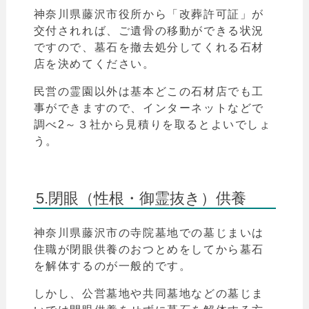
神奈川県
藤沢
市役所
から
「
改葬許可証」が
交付されれば、ご遺骨の移動ができる状況
ですので、墓石を撤去処分してくれる石材
店を決めてください。
民営の霊園以外は基本どこの石材店でも工
事ができますので、インターネットなどで
調べ2～３社から見積りを取るとよいでしょ
う。
5.閉眼（性根・御霊抜き）供養
神奈川県
藤沢
市
の寺院墓地での墓じまいは
住職が閉眼供養のおつとめをしてから墓石
を解体するのが一般的です。
しかし、公営墓地や共同墓地などの墓じま