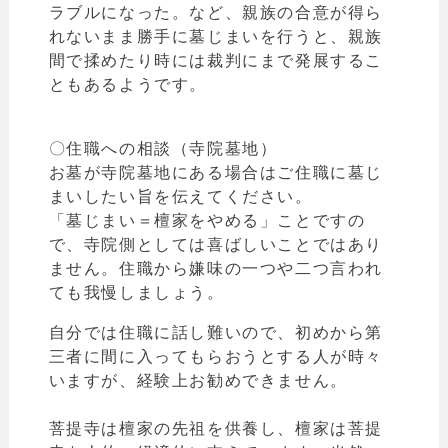
ラブルになった。など、親族
の合意が得ら
れないまま勝手に墓じまいを行うと、親族
間で揉めたり時には裁判にまで発展するこ
ともあるようです。
〇住職への相談（寺院墓地）
お墓が寺院墓地にある場合はご住職に墓じ
まいしたい旨を伝えてください。
「墓じまい＝檀家をやめる
」ことですの
で、
寺院側としては喜ばしいことではあり
ません。住職から嫌味の一つや二つ言われ
ても我慢しましょう。
自分では住職に話し難いので、初めから第
三者に間に入ってもらおうとする人が時々
いますが、経験上お勧めできません。
菩提寺は檀家の先祖を供養し、檀家は菩提