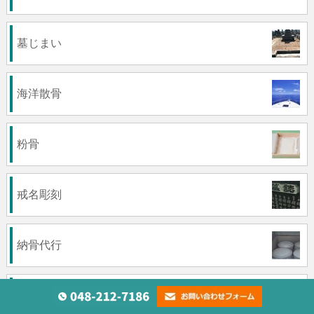
墓じまい
海洋散骨
粉骨
戒名彫刻
納骨代行
永代供養墓（合祀）