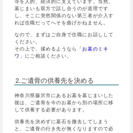
寺を人的、経済的に支えています。当然、
墓じまいも双方で話し合うのが道理です
し、
そこに突然関係のない第三者が介入す
れば住職だってへそを曲げかねません。
なので、まずはご自身で住職にお話しして
ください。
その上で、揉めるようなら「
お墓のミキ
ワ
」
にご相談ください。
2.ご遺骨の供養先を決める
神奈川県
藤沢
市
にあるお墓を墓じまいした
後は、ご遺骨を今のお墓から別の場所に移
して供養する必要があります。
供養先を決めずに墓石を撤去してしまう
と、ご遺骨の行き先が無くなりますので必