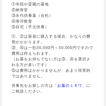
①寺院や霊園の墓地
②納骨堂
③永代供養墓（合祀）
④海洋散骨
⑤自宅（手元供養）
①、②は新規に購入する場合、かなりの費
用がかかります。
③、④は一柱30,000円～50,000円ですので
費用は抑えられます。
（
お墓をお持ちでない方は③、④を選択さ
れる方が多いです）
⑤は費用はかかりませんが、あまり現実的
ではありません。
供養先をお探しの方は「
お墓のミキワ
」
に
ご相談ください。