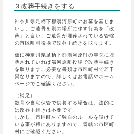
3.改葬手続きをする
神奈川県
足柄下郡湯河原町
のお墓を墓じま
いし、ご遺骨を別の場所に移す行為を「改
葬」と言い、
ご遺骨が埋葬されている管轄
の市区町村役場で改葬手続きを取ります。
仮に
神奈川県
足柄下郡湯河原町
の寺院に埋
葬されていれば
湯河原町役場
で改葬手続き
を取ります。
必要な書類は市区町村で若干
異なりますので、詳しく
はお電話やホーム
ページでご確認ください。
（補足）
散骨や自宅保管で供養する場合は、法的に
は改葬手続きは不要です。
しかし、市区町村で独自のルールを設けて
いる事が稀にありますので、管轄の市区町
村にご確認ください。