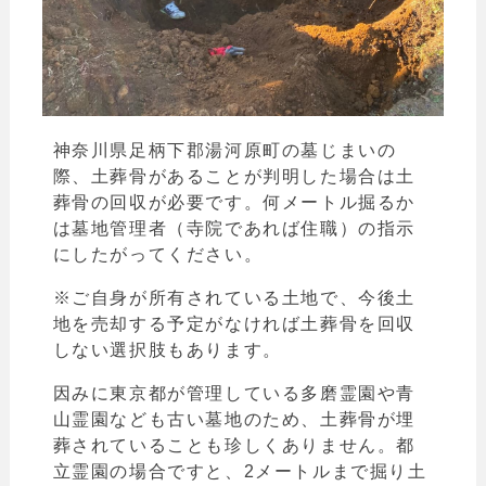
神奈川県足柄下郡湯河原町の墓じまいの
際、土葬骨があることが判明した場合は土
葬骨の回収が必要です。
何メートル掘るか
は墓地管理者（寺院であれば住職）の指示
にしたがってください。
※ご自身が所有されている土地で、今後土
地を売却する予定がなければ土葬骨を回収
しない選択肢もあります。
因みに東京都が管理している多磨霊園や青
山霊園なども古い墓地のため、土葬骨が埋
葬されていることも珍しくありません。都
立霊園の場合ですと、2メートルまで掘り土