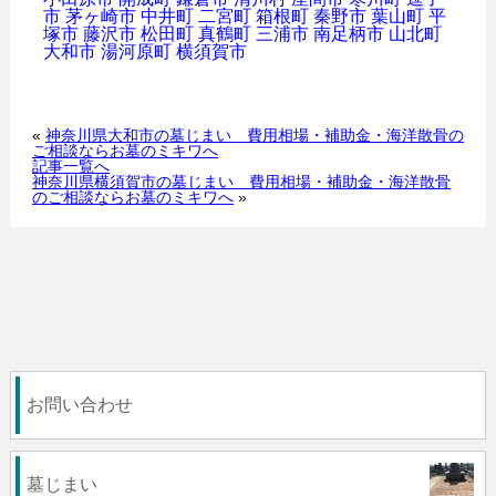
市
茅ヶ崎市
中井町
二宮町
箱根町
秦野市
葉山町
平
塚市
藤沢市
松田町
真鶴町
三浦市
南足柄市
山北町
大和市
湯河原町
横須賀市
«
神奈川県大和市の墓じまい 費用相場・補助金・海洋散骨の
ご相談ならお墓のミキワへ
記事一覧へ
神奈川県横須賀市の墓じまい 費用相場・補助金・海洋散骨
のご相談ならお墓のミキワへ
»
お問い合わせ
墓じまい