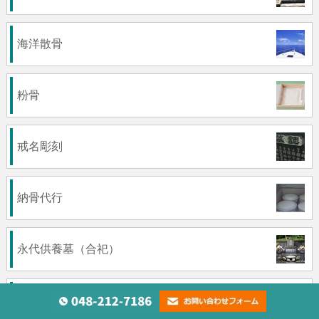
海洋散骨
粉骨
戒名彫刻
納骨代行
永代供養墓（合祀）
墓石クリーニング