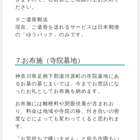
ださい。
※ご遺骨郵送
現在、ご遺骨を送れるサービスは日本郵便
の「
ゆうパック
」のみです。
7.お布施（寺院墓地）
神奈川県
足柄下郡湯河原町
の寺院墓地にあ
るお墓の墓じまいでは、今までお世話にな
ったお礼としてお布施を納めます。
お布施には離檀料や閉眼供養が含まれお
り、料金は地域や寺院の格、付き合いの密
度などによっても変わってくると思われま
す。
「お気持ちで構いません」と仰る住職もい