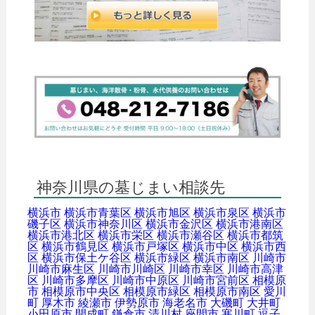
神奈川県の墓じまい相談先
横浜市
横浜市青葉区
横浜市旭区
横浜市泉区
横浜市
磯子区
横浜市神奈川区
横浜市金沢区
横浜市港南区
横浜市港北区
横浜市栄区
横浜市瀬谷区
横浜市都筑
区
横浜市鶴見区
横浜市戸塚区
横浜市中区
横浜市西
区
横浜市保土ケ谷区
横浜市緑区
横浜市南区
川崎市
川崎市麻生区
川崎市川崎区
川崎市幸区
川崎市高津
区
川崎市多摩区
川崎市中原区
川崎市宮前区
相模原
市
相模原市中央区
相模原市緑区
相模原市南区
愛川
町
厚木市
綾瀬市
伊勢原市
海老名市
大磯町
大井町
小田原市
開成町
鎌倉市
清川村
座間市
寒川町
逗子