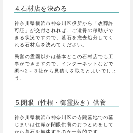
4.石材店を決める
神奈川県横浜市
神奈川
区
役所
から
「
改葬許
可証」が交付されれば、ご遺骨の移動がで
きる状況ですので、墓石を撤去処分してく
れる石材店を決めてください。
民営の霊園以外は基本どこの石材店でも工
事ができますので、インターネットなどで
調べ2～３社から見積りを取るとよいでしょ
う。
5.閉眼（性根・御霊抜き）供養
神奈川県横浜市神奈川区
の寺院墓地での墓
じまいは住職が閉眼供養のおつとめをして
から墓石を解体するのが一般的です。