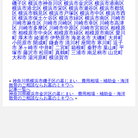
磯子区
横浜市神奈川区
横浜市金沢区
横浜市港南区
横浜市港北区
横浜市栄区
横浜市瀬谷区
横浜市都筑
区
横浜市鶴見区
横浜市戸塚区
横浜市中区
横浜市西
区
横浜市保土ケ谷区
横浜市緑区
横浜市南区
川崎市
川崎市麻生区
川崎市川崎区
川崎市幸区
川崎市高津
区
川崎市多摩区
川崎市中原区
川崎市宮前区
相模原
市
相模原市中央区
相模原市緑区
相模原市南区
愛川
町
厚木市
綾瀬市
伊勢原市
海老名市
大磯町
大井町
小田原市
開成町
鎌倉市
清川村
座間市
寒川町
逗子
市
茅ヶ崎市
中井町
二宮町
箱根町
秦野市
葉山町
平
塚市
藤沢市
松田町
真鶴町
三浦市
南足柄市
山北町
大和市
湯河原町
横須賀市
«
神奈川県横浜市磯子区の墓じまい 費用相場・補助金・海洋
散骨のご相談ならお墓のミキワへ
記事一覧へ
神奈川県横浜市金沢区の墓じまい 費用相場・補助金・海洋
散骨のご相談ならお墓のミキワへ
»