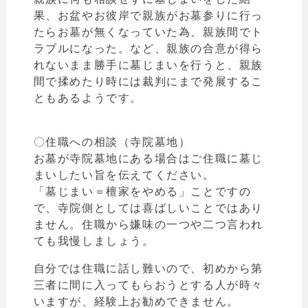
果、お盆やお彼岸で親族がお墓参りに行っ
たら
お墓が無くなっていた為、親族間でト
ラブルになった。など、親族
の合意が得ら
れないまま勝手に墓じまいを行うと、親族
間で揉めたり時には裁判にまで発展するこ
ともあるようです。
〇住職への相談（寺院墓地）
お墓が寺院墓地にある場合はご住職に墓じ
まいしたい旨を伝えてください。
「墓じまい＝檀家をやめる
」ことですの
で、
寺院側としては喜ばしいことではあり
ません。住職から嫌味の一つや二つ言われ
ても我慢しましょう。
自分では住職に話し難いので、初めから第
三者に間に入ってもらおうとする人が時々
いますが、経験上お勧めできません。