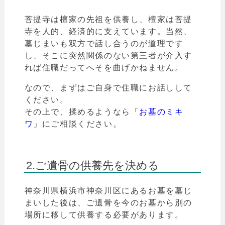
菩提寺は檀家の先祖を供養し、檀家は菩提
寺を人的、経済的に支えています。当然、
墓じまいも双方で話し合うのが道理です
し、
そこに突然関係のない第三者が介入す
れば住職だってへそを曲げかねません。
なので、まずはご自身で住職にお話しして
ください。
その上で、揉めるようなら「
お墓のミキ
ワ
」
にご相談ください。
2.ご遺骨の供養先を決める
神奈川県横浜市
神奈川
区
にあるお墓を墓じ
まいした後は、ご遺骨を今のお墓から別の
場所に移して供養する必要があります。