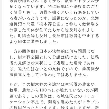
散骨が認知されてきてから、散骨のトラブルが
多くなっています。特に陸地に不法投棄のごと
く散骨と称し、遺骨を撒くという行為をしてい
る者がいるようです。話題になったのが、北海
道長沼市問題「樹木葬公園」と称して散骨場を
分譲した団体が住民たちから総反対されまし
た。町議会等も反対し長沼市は散骨を中止する
よう団体に通告しました。
一方の団体側も日本の法律的に何ら問題はな
し、樹木葬公園として分譲は続けました。法務
省の見解は粉末状にして処理した遺骨であれ
ば、違法性はないとの見解ですので、業者側が
法律違反をしているわけではありません。
ただ、この樹木葬の分譲地は生活圏の農家や、
牧場、農地から100ｍしか離れていないのが問
題であり、この団体は、地域住民とのコミュニ
ケーション不足で、開発を進めたのがトラブル
の原因だったといえます。繰り返しますが、散