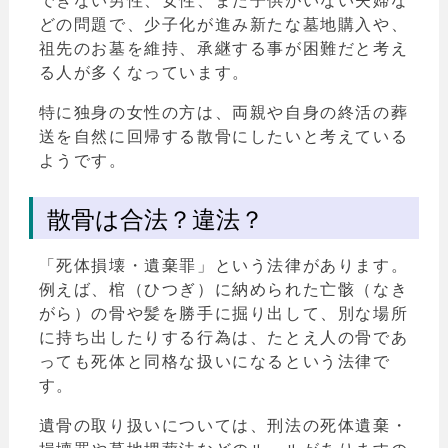
できない男性、女性、また子供がいない夫婦な
どの問題で、少子化が進み新たな墓地購入や、
祖先のお墓を維持、承継する事が困難だと考え
る人が多くなっています。
特に独身の女性の方は、両親や自身の終活の葬
送を自然に回帰する散骨にしたいと考えている
ようです。
散骨は合法？違法？
「死体損壊・遺棄罪」という法律があります。
例えば、棺（ひつぎ）に納められた亡骸（なき
がら）の骨や髪を勝手に掘り出して、別な場所
に持ち出したりする行為は、たとえ人の骨であ
っても死体と同格な扱いになるという法律で
す。
遺骨の取り扱いについては、刑法の死体遺棄・