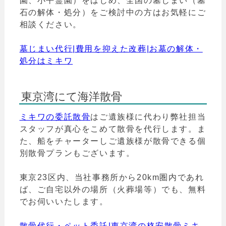
園、小平霊園）をはじめ、全国の墓じまい（墓
石の解体・処分）をご検討中の方はお気軽にご
相談ください。
墓じまい代行|費用を抑えた改葬|お墓の解体・
処分はミキワ
東京湾にて海洋散骨
ミキワの委託散骨
はご遺族様に代わり弊社担当
スタッフが真心をこめて散骨を代行します。ま
た、船をチャーターしご遺族様が散骨できる個
別散骨プランもございます。
東京23区内、当社事務所から20km圏内であれ
ば、ご自宅以外の場所（火葬場等）でも、無料
でお伺いいたします。
散骨代行・ペット委託|東京湾の格安散骨ミキ