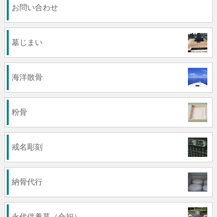
お問い合わせ
墓じまい
海洋散骨
粉骨
戒名彫刻
納骨代行
永代供養墓（合祀）