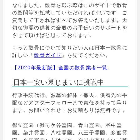
なりました。散骨を選ぶ際はこのサイトで散骨
の疑問等を払拭していただければ幸いです。ご
質問して下さればすべてお答えいたします。大
切な御霊の供養の全般のお手伝いのサポートを
させて頂けばと思っております。
もっと散骨について知りたい人は日本一散骨に
詳しい「
散骨ガイド
」を見てください。
【2020年最新版】全国の散骨業者一覧
日本一安い墓じまいに挑戦中
行政手続代行、お墓の解体・撤去、供養先の手
配などアフターフォローまで責任を持って承り
ます。お問い合わせ・お見積もりは無料です。
都立霊園（雑司ケ谷霊園、青山霊園、谷中霊
園、染井霊園、八柱霊園、八王子霊園、多磨霊