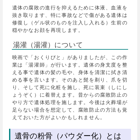
遺体の腐敗の進行を抑えるために体液、血液を
抜き取ります、特に事故などで傷がある遺体は
修復し（ゲル状のものを注入し入れる）生前の
穏やかなお顔を再現します。
湯灌（湯灌）について
映画で「おくりびと」がありましたが、この作
業は「湯灌師」が行います。遺体の身支度を整
える事で遺体の髪の毛や、身体を清潔に拭き清
める事を言います。そのあと髭を剃り、爪を切
り、そして死に化粧を施し、死に装束（しにし
ょうぞく）に着替えます。昔からの腐敗防止の
やり方で遺体処理を施します。今後は火葬場が
足らない場合を想定して、腐敗防止の方法も覚
えておいた方がよいかもしれません。
遺骨の粉骨（パウダー化）とは